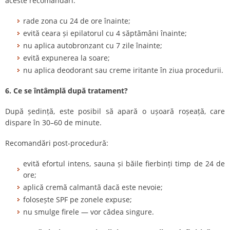
aceste recomandări:
rade zona cu 24 de ore înainte;
evită ceara și epilatorul cu 4 săptămâni înainte;
nu aplica autobronzant cu 7 zile înainte;
evită expunerea la soare;
nu aplica deodorant sau creme iritante în ziua procedurii.
6. Ce se întâmplă după tratament?
După ședință, este posibil să apară o ușoară roșeață, care
dispare în 30–60 de minute.
Recomandări post-procedură:
evită efortul intens, sauna și băile fierbinți timp de 24 de
ore;
aplică cremă calmantă dacă este nevoie;
folosește SPF pe zonele expuse;
nu smulge firele — vor cădea singure.