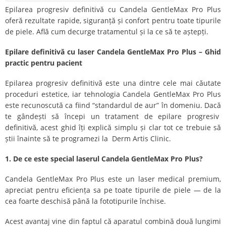
Epilarea progresiv definitivă cu Candela GentleMax Pro Plus
oferă rezultate rapide, siguranță și confort pentru toate tipurile
de piele. Află cum decurge tratamentul și la ce să te aștepți.
Epilare definitivă cu laser Candela GentleMax Pro Plus – Ghid
practic pentru pacient
Epilarea progresiv definitivă este una dintre cele mai căutate
proceduri estetice, iar tehnologia Candela GentleMax Pro Plus
este recunoscută ca fiind “standardul de aur” în domeniu. Dacă
te gândești să începi un tratament de epilare progresiv
definitivă, acest ghid îți explică simplu și clar tot ce trebuie să
știi înainte să te programezi la Derm Artis Clinic.
1. De ce este special laserul Candela GentleMax Pro Plus?
Candela GentleMax Pro Plus este un laser medical premium,
apreciat pentru eficiența sa pe toate tipurile de piele — de la
cea foarte deschisă până la fototipurile închise.
Acest avantaj vine din faptul că aparatul combină două lungimi